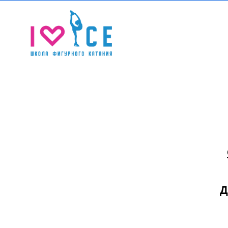
О нас
Абон
Д